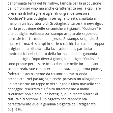
denominata Terra del Primitivo, famosa per la produzione
dell'omonimo vino ma anche caratteristica per la capillare
presenza di botteghe artigianali di grande spessore.
"Coulisse"è una bottiglia in terraglia tornita, smaltata a
mano in un laboratorio di Grottaglie, città centro nevralgico
per la produzione delle ceramiche artigianali. "Coulisse" è
una bottiglia realizzata con stampo artigianale seguendo il
normale iter (1. modello in gesso; 2. stampo originale; 3.
madre forma; 4. stampi in serie o calchi). Lo stampo, seppur
artigianale, attribuisce alla lavorazione una particolare
meticolosità nel rispetto della forma e della ergonomia
della bottiglia. Dopo diversi giorni, le bottiglie "Coulisse"
sono pronte per essere impacchettate nelle loro eleganti
scatole realizzate con interno in plastazote (gomma-piuma)
foderato esternamente da cartoncino micro-onda
accoppiato. Nel packaging è anche previsto un alloggio per
un accessorio: un tappo in vero legno d'ulivo massello "da
appoggio" realizzato e rifinito interamente a mano.
"Coulisse" non è solo una bottiglia, è un "contenitore" di
cultura e tradizioni. È un oggetto che rappresenta
perfettamente quella genuina eleganza dell'artigianato
pugliese.